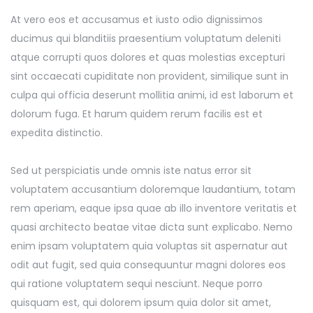
At vero eos et accusamus et iusto odio dignissimos
ducimus qui blanditiis praesentium voluptatum deleniti
atque corrupti quos dolores et quas molestias excepturi
sint occaecati cupiditate non provident, similique sunt in
culpa qui officia deserunt mollitia animi, id est laborum et
dolorum fuga. Et harum quidem rerum facilis est et
expedita distinctio.
Sed ut perspiciatis unde omnis iste natus error sit
voluptatem accusantium doloremque laudantium, totam
rem aperiam, eaque ipsa quae ab illo inventore veritatis et
quasi architecto beatae vitae dicta sunt explicabo. Nemo
enim ipsam voluptatem quia voluptas sit aspernatur aut
odit aut fugit, sed quia consequuntur magni dolores eos
qui ratione voluptatem sequi nesciunt. Neque porro
quisquam est, qui dolorem ipsum quia dolor sit amet,