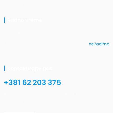
proizvoda i usluga koje nudi „MIS BETON“.
Radno vreme:
Pon - Sub
07:00 - 18:00
Nedelja
ne radimo
Kontaktirajte nas
+381 62 203 375
Naše ljubazno osoblje će Vas kontaktirati u najkraćem
mogućem roku.